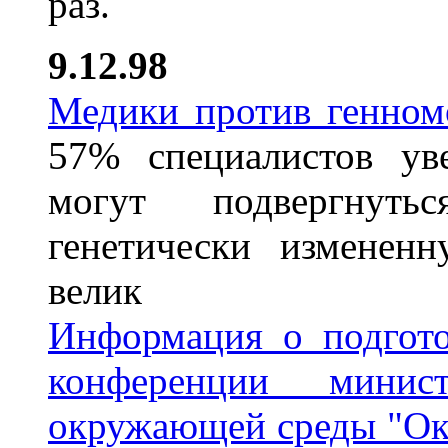
раз.
9.12.98
Медики против генном
57% специалистов ув
могут подвергнуть
генетически измененн
велик
Информация о подгото
конференции минис
окружающей среды "Ок