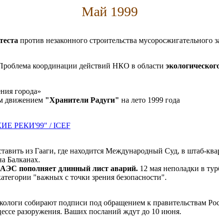
Май 1999
теста
против незаконного строительства мусоросжигательного з
«Проблема координации действий НКО в области
экологическог
ния города»
им движением
"Хранители Радуги"
на лето 1999 года
Е РЕКИ'99" / ICEF
оставить из Гааги, где находится Международный Суд, в штаб-к
на Балканах.
 АЭС пополняет длинный лист аварий.
12 мая неполадки в тур
категории "важных с точки зрения безопасности".
кологи собирают подписи под обращением к правительствам Р
цессе разоружения. Ваших посланий ждут до 10 июня.