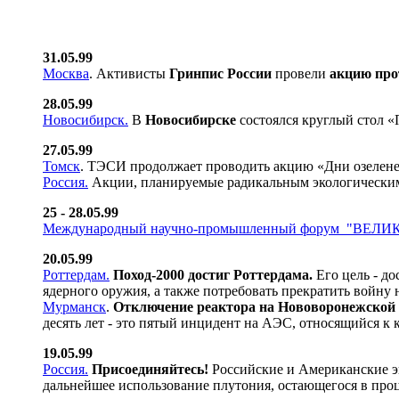
31.05.99
Москва
. Активисты
Гринпис России
провели
акцию про
28.05.99
Новосибирск.
В
Новосибирске
состоялся круглый стол 
27.05.99
Томск
. ТЭСИ продолжает проводить акцию «Дни озелене
Россия.
Акции, планируемые радикальным экологическ
25 - 28.05.99
Международный научно-промышленный форум "ВЕЛИКИ
20.05.99
Роттердам.
Поход-2000 достиг Роттердама.
Его цель - д
ядерного оружия, а также потребовать прекратить войну 
Мурманск
.
Отключение реактора на Нововоронежской
десять лет - это пятый инцидент на АЭС, относящийся к 
19.05.99
Россия.
Присоединяйтесь!
Российские и Американские э
дальнейшее использование плутония, остающегося в про