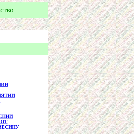
ство
НИИ
ИЯТИЙ
И
ЕНИИ
 ОТ
ВЕСИНУ