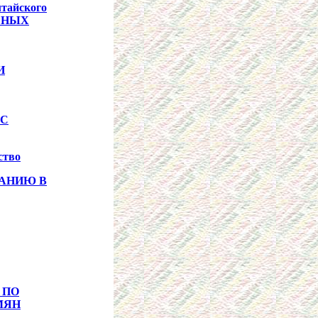
тайского
БНЫХ
И
КС
ство
АНИЮ В
 ПО
МЯН