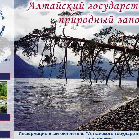
дного
Информационный бюллетень "Алтайского государств
заповедника"