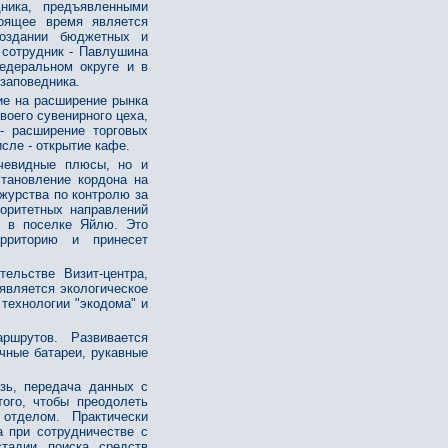
ника, предъявленными
тоящее время является
создании бюджетных и
 сотрудник - Павлушина
едеральном округе и в
заповедника.
ие на расширение рынка
воего сувенирного цеха,
- расширение торговых
исле - открытие кафе.
очевидные плюсы, но и
тановление кордона на
ежурства по контролю за
оритетных направлений
" в поселке Яйлю. Это
рриторию и принесет
ельстве Визит-центра,
является экологическое
 технологии "экодома" и
ршрутов. Развивается
чные батареи, рукавные
зь, передача данных с
того, чтобы преодолеть
отделом. Практически
а при сотрудничестве с
тадии поиска средств