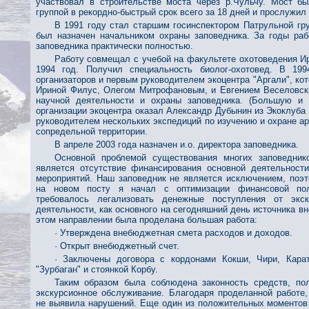
участвовал в строительстве моста через р.Чульчу. Мост бы
группой в рекордно-быстрый срок всего за 18 дней и прослужил
В 1991 году стал старшим госинспектором Патрульной гр
был назначен начальником охраны заповедника. За годы раб
заповедника практически полностью.
Работу совмещал с учебой на факультете охотоведения Ир
1994 год. Получил специальность биолог-охотовед. В 19
организаторов и первым руководителем экоцентра "Аргали", ко
Ириной Филус, Олегом Митрофановым, и Евгением Веселовск
научной деятельности и охраны заповедника. (Большую и
организации экоцентра оказал Александр Дубынин из Экоклуба
руководителем нескольких экспедиций по изучению и охране ар
сопредельной территории.
В апреле 2003 года назначен и.о. директора заповедника.
Основной проблемой существования многих заповедни
является отсутствие финансирования основной деятельности
мероприятий. Наш заповедник не является исключением, поэ
на новом посту я начал с оптимизации финансовой пол
требовалось легализовать денежные поступления от экску
деятельности, как основного на сегодняшний день источника 
этом направлении была проделана большая работа:
· Утверждена внебюджетная смета расходов и доходов.
· Открыт внебюджетный счет.
· Заключены договора с кордонами Кокши, Чири, Карат
"Зурбаган" и стоянкой Корбу.
Таким образом была соблюдена законность средств, пол
экскурсионное обслуживание. Благодаря проделанной работе,
не выявила нарушений. Еще один из положительных моментов 