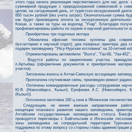
этого года начата реализация перспективного для нас дела: 
сувенирной продукции с природоохранной символикой и симв
целом, на сегодняшний день, от туристско-экскурсионной деят
850 тысяч рублей (без учета затрат). Окончательная сумма буд
как будет произведена оплата за экскурсионную деятельнос
Кокши, а также за туры на водопад "Учар". Благодаря полу
профинансированы работы по охране и научной деятельности з
· Приобретены три лодочных мотора
· Обновлена офисная техника: куплены два соврем
бухгалтерию и научный отдел); два лазерных принтера; два с
подарен заповеднику "Убсу-Нурская котловина" на 10-летний юб
· Отремонтированы автомобили: "Волга", "Газ-66, "Уаз-452", 
· Ведутся работы по закреплению участка, принадле
п.Артыбаш (оформление документов и приобретение матери
участка).
· Заплачены взносы в Алтае-Саянскую ассоциацию заповед
· Проплачена спутниковая связь; произведен ремонт радиос
· Оплачены командировочные расходы сотрудникам научн
Ю.В. (Новосибирск, Кызыл); Ерофеева А.С. (Новосибирск, 
(Кызыл)).
· Опллачена заготовка 100 ц сена в Яйлинском лесничестве
Следующим, не менее важным направлением работы
концепции планового развития нашего заповедника, ориенти
Алтайским государственным заповедником статуса Биосф
проводятся переговоры с Байгольским и Иогачским лесхозам
зоны заповедника на сопредельной территории Турочакск
поддержка по этому вопросу со стороны главы администрации 