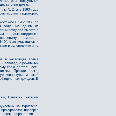
л построен патрульной
 достаточно долго.
уппы №2, а в 1993 году
оты изучил территорию
кутского СХИ с 1988 по
94 году был одним из
торый создавал вместе с
им, с целью поддержки
 неоценимую помощь в
 НГУ). Был участником и
гали в заповеднике и на
ков в настоящее время
 - заповедно-режимных
тому свою деятельность
итики. Прежде всего,
рсионно-туристической
внебюджетных доходов. В
аш, Байгазан, катером
учаемых за туристско-
 прокурорская проверка
в этом направлении - с