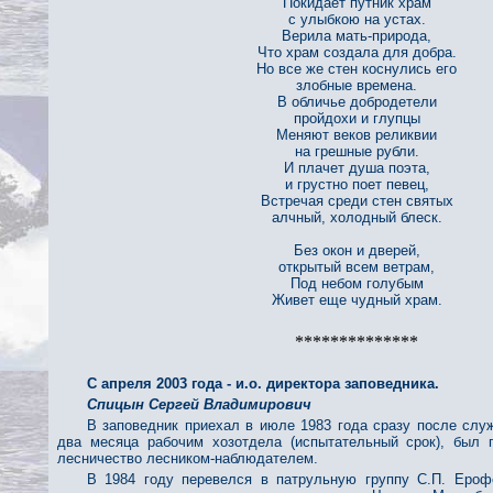
Покидает путник храм
с улыбкою на устах.
Верила мать-природа,
Что храм создала для добра.
Но все же стен коснулись его
злобные времена.
В обличье добродетели
пройдохи и глупцы
Меняют веков реликвии
на грешные рубли.
И плачет душа поэта,
и грустно поет певец,
Встречая среди стен святых
алчный, холодный блеск.
Без окон и дверей,
открытый всем ветрам,
Под небом голубым
Живет еще чудный храм.
**************
С апреля 2003 года - и.о. директора заповедника.
Спицын Сергей Владимирович
В заповедник приехал в июле 1983 года сразу после слу
два месяца рабочим хозотдела (испытательный срок), был 
лесничество лесником-наблюдателем.
В 1984 году перевелся в патрульную группу С.П. Еро