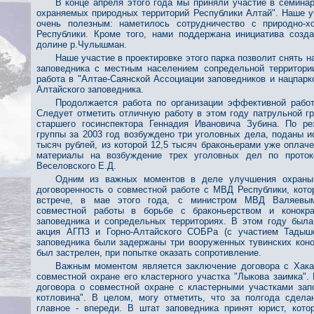
В конце апреля этого года мы приняли участие в семинар
охраняемых природных территорий Республики Алтай". Наше у
очень полезным: наметилось сотрудничество с природно-х
Республики. Кроме того, нами поддержана инициатива созда
долине р.Чулышман.
Наше участие в проектировке этого парка позволит снять 
заповедника с местным населением сопредельной территории
работа в "Алтае-Саянской Ассоциации заповедников и нацпарк
Алтайского заповедника.
Продолжается работа по организации эффективной работ
Следует отметить отличную работу в этом году патрульной г
старшего госинспектора Геннадия Ивановича Зубина. По ре
группы за 2003 год возбуждено три уголовных дела, поданы 
тысяч рублей, из которой 12,5 тысяч браконьерами уже оплач
материалы на возбуждение трех уголовных дел по проток
Веселовского Е.Д.
Одним из важных моментов в деле улучшения охраны 
договоренность о совместной работе с МВД Республики, кото
встрече, в мае этого года, с министром МВД Валяевы
совместной работы в борьбе с браконьерством и конокра
заповедника и сопредельных территориях. В этом году была
акция АГПЗ и Горно-Алтайского СОБРа (с участием Тадыше
заповедника были задержаны три вооруженных тувинских коно
был застрелен, при попытке оказать сопротивление.
Важным моментом является заключение договора с Хака
совместной охране его кластерного участка "Лыкова заимка".
договора о совместной охране с кластерными участками зап
котловина". В целом, могу отметить, что за полгода сдела
главное - впереди. В штат заповедника принят юрист, кото