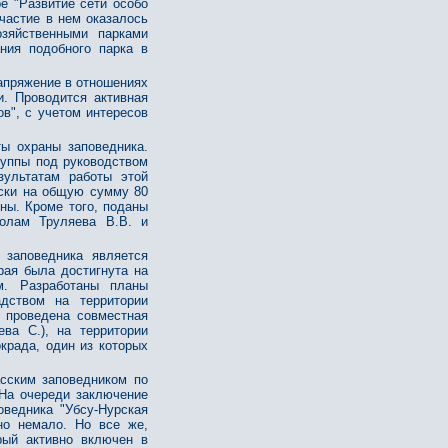
е "Развитие сети особо
частие в нем оказалось
озяйственными парками
ния подобного парка в
напряжение в отношениях
. Проводится активная
ов", с учетом интересов
ы охраны заповедника.
руппы под руководством
зультатам работы этой
иски на общую сумму 80
ены. Кроме того, поданы
олам Труляева В.В. и
заповедника является
рая была достигнута на
м. Разработаны планы
дством на территории
 проведена совместная
ва С.), на территории
крада, один из которых
сским заповедником по
 На очереди заключение
оведника "Убсу-Нурская
но немало. Но все же,
рый активно включен в