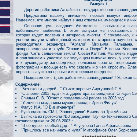
Выпуск 1.
Дорогие работники Алтайского государственного заповедни
Предлагаем вашему вниманию первый выпуск информ
Надеемся, что многие найдут в нем ответы на имеющиеся у них
Основная цель создания бюллетеня - попытаться выя
наболевшие проблемы. В этом выпуске мы постарались п
которая будет полезна и интересна многим. К сожалению, к
успели получить обещанный материал от старшего научного с
руководителя экоцентра "Аргали" Михаила Пальцына, 
экопросвещения и клуба "Хранители Озера" Евгения Веселов
фонда "Сеть священной земли" Сюзан Каттинг. Мы очень наде
и приглашаем к участию в следующем выпуске всех, у кого ес
и к руководству заповедника), полезные советы, творческие
фотографии и вообще есть что сказать и о чем спросить. Бла
первого выпуска за ценные и интересные сведения.
Поздравляем с Днем работников заповедников!!! Успехов ва
Содержание:
"Без окон и дверей…" Стихотворение Ачугуновой Г. А.
"С апреля 2003 года - и.о. директора заповедника" Спицын 
Спицын С. В. "Отчет о проделанной работе за 2003 год"
"Увлечена созданием музея природы Ирина Филус"
Филус И.А. "О Визит-центре"
Руководитель СМЦ "Заповедники" Вячеслав Тригубович
Выписка из протокола №3 заседания Научно-Технического Со
госзаповедника от 26.03.2003 г.
"В ее душе - особый Дар…" Ачугунова Ганна Афанасьевна
"Пришлось все начинать с нуля" Митрофанов Олег Борисови