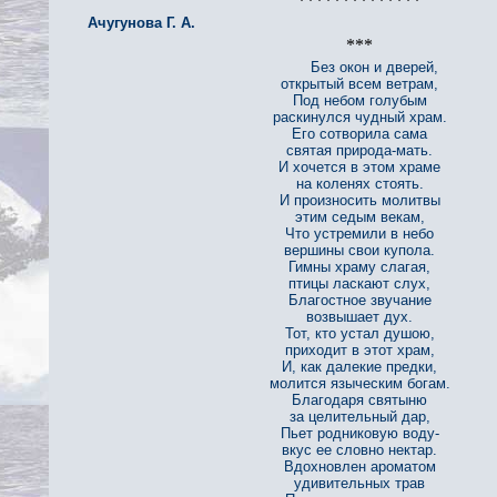
**************
Ачугунова Г. А.
***
Без окон и дверей,
открытый всем ветрам,
Под небом голубым
раскинулся чудный храм.
Его сотворила сама
святая природа-мать.
И хочется в этом храме
на коленях стоять.
И произносить молитвы
этим седым векам,
Что устремили в небо
вершины свои купола.
Гимны храму слагая,
птицы ласкают слух,
Благостное звучание
возвышает дух.
Тот, кто устал душою,
приходит в этот храм,
И, как далекие предки,
молится языческим богам.
Благодаря святыню
за целительный дар,
Пьет родниковую воду-
вкус ее словно нектар.
Вдохновлен ароматом
удивительных трав