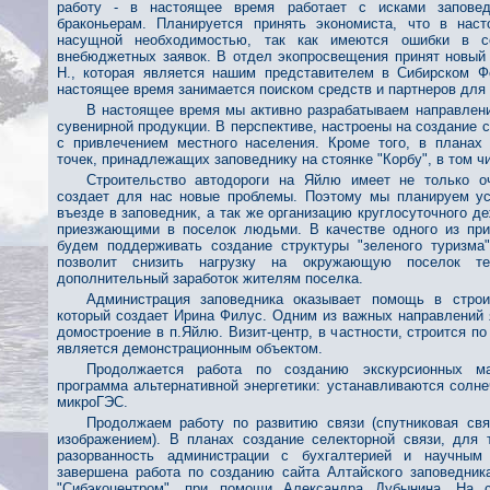
работу - в настоящее время работает с исками заповед
браконьерам. Планируется принять экономиста, что в нас
насущной необходимостью, так как имеются ошибки в 
внебюджетных заявок. В отдел экопросвещения принят новый
Н., которая является нашим представителем в Сибирском Ф
настоящее время занимается поиском средств и партнеров для 
В настоящее время мы активно разрабатываем направлен
сувенирной продукции. В перспективе, настроены на создание с
с привлечением местного населения. Кроме того, в планах 
точек, принадлежащих заповеднику на стоянке "Корбу", в том ч
Строительство автодороги на Яйлю имеет не только 
создает для нас новые проблемы. Поэтому мы планируем ус
въезде в заповедник, а так же организацию круглосуточного д
приезжающими в поселок людьми. В качестве одного из при
будем поддерживать создание структуры "зеленого туризма
позволит снизить нагрузку на окружающую поселок те
дополнительный заработок жителям поселка.
Администрация заповедника оказывает помощь в строит
который создает Ирина Филус. Одним из важных направлений 
домостроение в п.Яйлю. Визит-центр, в частности, строится по
является демонстрационным объектом.
Продолжается работа по созданию экскурсионных ма
программа альтернативной энергетики: устанавливаются солне
микроГЭС.
Продолжаем работу по развитию связи (спутниковая свя
изображением). В планах создание селекторной связи, для 
разорванность администрации с бухгалтерией и научным 
завершена работа по созданию сайта Алтайского заповедник
"Сибэкоцентром", при помощи Александра Дубынина. На с