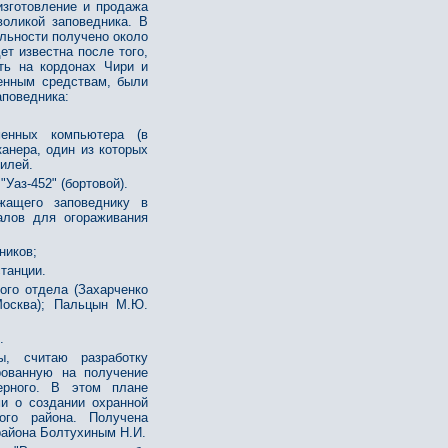
изготовление и продажа
оликой заповедника. В
ельности получено около
ет известна после того,
ть на кордонах Чири и
ченным средствам, были
аповедника:
енных компьютера (в
канера, один из которых
илей.
"Уаз-452" (бортовой).
жащего заповеднику в
алов для огораживания
ников;
танции.
ого отдела (Захарченко
Москва); Пальцын М.Ю.
.
, считаю разработку
рованную на получение
ерного. В этом плане
и о создании охранной
ого района. Получена
района Болтухиным Н.И.