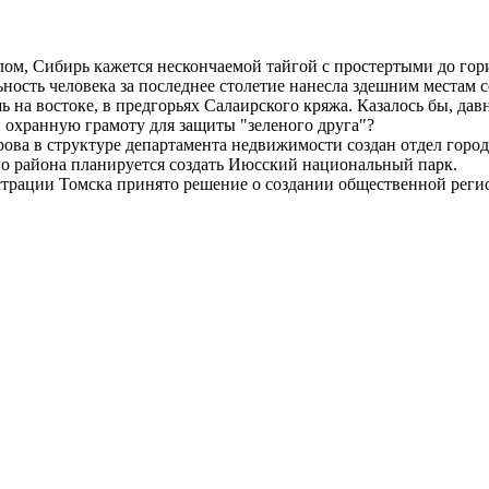
м, Сибирь кажется нескончаемой тайгой с простертыми до гориз
тельность человека за последнее столетие нанесла здешним места
ь на востоке, в предгорьях Салаирского кряжа. Казалось бы, дав
 и охранную грамоту для защиты "зеленого друга"?
ва в структуре департамента недвижимости создан отдел город
 района планируется создать Июсский национальный парк.
трации Томска принято решение о создании общественной регио