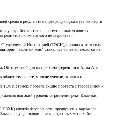
щей среды в результате непрекращающихся утечек нефти
ния уссурийского тигра в естественных условиях
ния реликтового животного не затронута
 Студенческой Инспекцией (ТЭСИ), прошла в этом году
натории "Зеленый мыс" съехались более 30 экологов из
фа. Об этом сообщил на пресс-конференции в Алма-Ате
 областном совете, многие ученые, экологи и
 из ТЭСИ (Томск) провела акцию протеста с требованием к
емально высокий уровень загрязнения реки Каменки.
АО НЗХК) служба безопасности предприятия задержала
 Замеры осуществляли в неогражденных местах, без