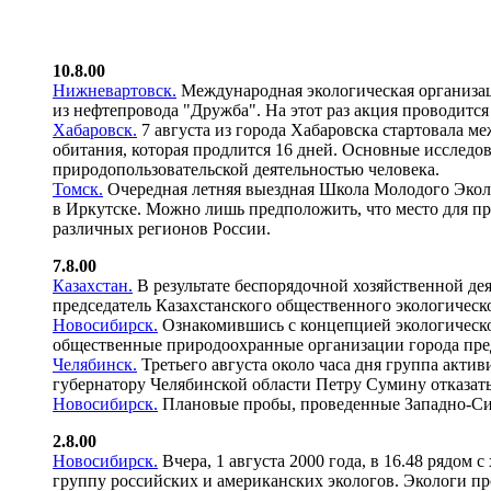
10.8.00
Нижневартовск.
Международная экологическая организац
из нефтепровода "Дружба". На этот раз акция проводится
Хабаровск.
7 августа из города Хабаровска стартовала м
обитания, которая продлится 16 дней. Основные исследов
природопользовательской деятельностью человека.
Томск.
Очередная летняя выездная Школа Молодого Экол
в Иркутске. Можно лишь предположить, что место для пр
различных регионов России.
7.8.00
Казахстан.
В результате беспорядочной хозяйственной де
председатель Казахстанского общественного экологическо
Новосибирск.
Ознакомившись с концепцией экологической
общественные природоохранные организации города пре
Челябинск.
Третьего августа около часа дня группа акти
губернатору Челябинской области Петру Сумину отказать
Новосибирск.
Плановые пробы, проведенные Западно-Сиб
2.8.00
Новосибирск.
Вчера, 1 августа 2000 года, в 16.48 рядо
группу российских и американских экологов. Экологи п