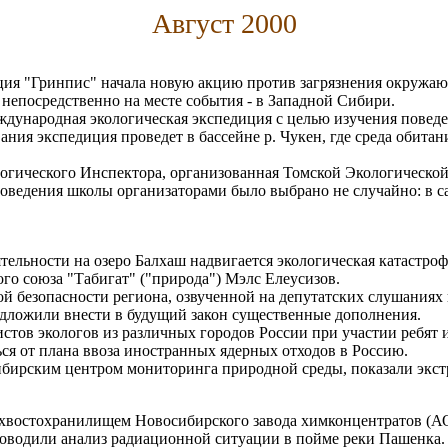
Август 2000
ия "Гринпис" начала новую акцию против загрязнения окружаю
 непосредственно на месте события - в Западной Сибири.
еждународная экологическая экспедиция с целью изучения поведе
ания экспедиция проведет в бассейне р. Чукен, где среда обита
огического Инспектора, организованная Томской Экологической
оведения школы организаторами было выбрано не случайно: в са
ятельности на озеро Балхаш надвигается экологическая катастро
го союза "Табигат" ("природа") Мэлс Елеусизов.
 безопасности региона, озвученной на депутатских слушаниях в
дложили внести в будущий закон существенные дополнения.
вистов экологов из различных городов России при участии ребят
ся от плана ввоза иностранных ядерных отходов в Россию.
ирским центром мониторинга природной среды, показали экстр
м с хвостохранилищем Новосибирского завода химконцентратов (
роводили анализ радиационной ситуации в пойме реки Пашенка.