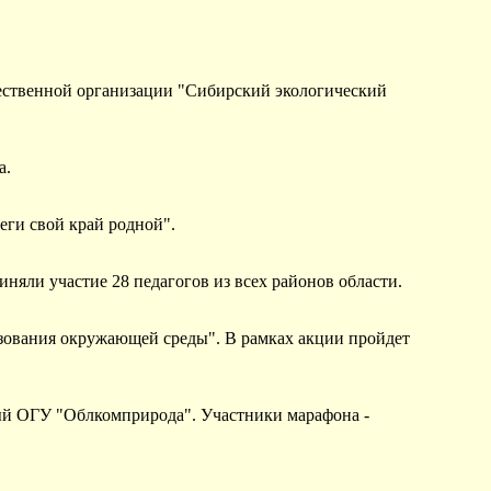
бщественной организации "Сибирский экологический
а.
реги свой край родной".
няли участие 28 педагогов из всех районов области.
ьзования окружающей среды". В рамках акции пройдет
ный ОГУ "Облкомприрода". Участники марафона -