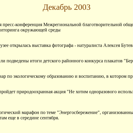
Декабрь 2003
оится пресс-конференция Межрегиональной благотворительной о
мониторинга окружающей среды
музее открылась выставка фотографа - натуралиста Алексея Бутев
были подведены итоги детского районного конкурса плакатов "Бе
нар по экологическому образованию и воспитанию, в котором при
) пройдет природоохранная акция "Не хотим одноразового испол
логический марафон по теме "Энергосбережение", организован
там еще в середине сентября.