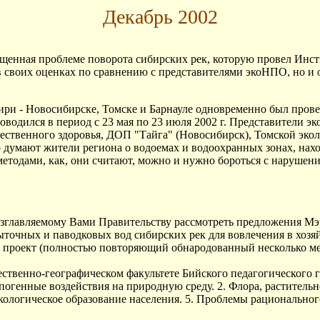
Декабрь 2002
вященная проблеме поворота сибирских рек, которую провел Ин
 своих оценках по сравнению с представителями экоНПО, но и
бири - Новосибирске, Томске и Барнауле одновременно был про
роводился в период с 23 мая по 23 июля 2002 г. Представител
ественного здоровья, ДОП "Тайга" (Новосибирск), Томской экол
о думают жители региона о водоемах и водоохранных зонах, нахо
методами, как, они считают, можно и нужно бороться с нарушен
озглавляемому Вами Правительству рассмотреть предложения 
ыточных и паводковых вод сибирских рек для вовлечения в хоз
 проект (полностью повторяющий обнародованный несколько мес
тественно-географическом факультете Бийского педагогического 
погенные воздействия на природную среду. 2. Флора, раститель
Экологическое образование населения. 5. Проблемы рационально