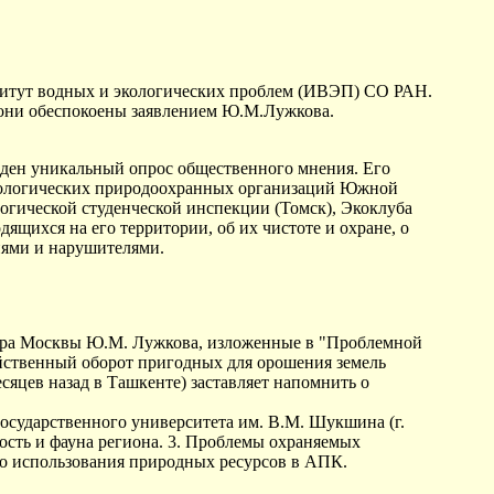
ститут водных и экологических проблем (ИВЭП) СО РАН.
 они обеспокоены заявлением Ю.М.Лужкова.
веден уникальный опрос общественного мнения. Его
и экологических природоохранных организаций Южной
огической студенческой инспекции (Томск), Экоклуба
дящихся на его территории, об их чистоте и охране, о
иями и нарушителями.
Мэра Москвы Ю.М. Лужкова, изложенные в "Проблемной
яйственный оборот пригодных для орошения земель
яцев назад в Ташкенте) заставляет напомнить о
государственного университета им. В.М. Шукшина (г.
ность и фауна региона. 3. Проблемы охраняемых
го использования природных ресурсов в АПК.