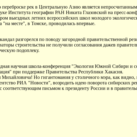
переброске рек в Центральную Азию является непросчитанным с
науке Института географии РАН Никита Глазовский на пресс-кон
ром выездных летних всероссийских школ молодого экологичес
"на месте", в Томске, проводилась впервые.
андал разгорелся по поводу загородной правительственной рези
аторы строительства не получили согласования дажев правител
ическую подоплеку.
одная научная школа-конференция "Экология Южной Сибири и со
ация" при поддержке Правительства Республики Хакасия.
Михайловича! Но гигантомания у столичного мэра, как видно, 
 агентство РИА "Новости", возродить идею поворота сибирских 
 с соответствующим письмом к президенту России и в правитель