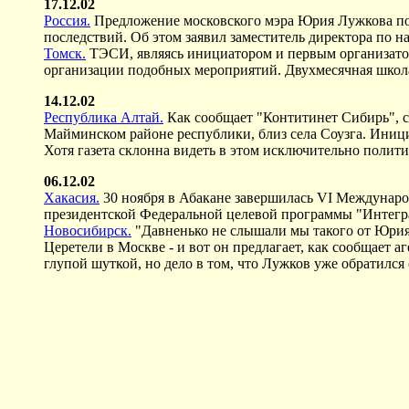
17.12.02
Россия.
Предложение московского мэра Юрия Лужкова по 
последствий. Об этом заявил заместитель директора по 
Томск.
ТЭСИ, являясь инициатором и первым организато
организации подобных мероприятий. Двухмесячная школа 
14.12.02
Республика Алтай.
Как сообщает "Контитинет Сибирь", ск
Майминском районе республики, близ села Соузга. Иници
Хотя газета склонна видеть в этом исключительно полит
06.12.02
Хакасия.
30 ноября в Абакане завершилась VI Междунар
президентской Федеральной целевой программы "Интегр
Новосибирск.
"Давненько не слышали мы такого от Юрия 
Церетели в Москве - и вот он предлагает, как сообщает
глупой шуткой, но дело в том, что Лужков уже обратился