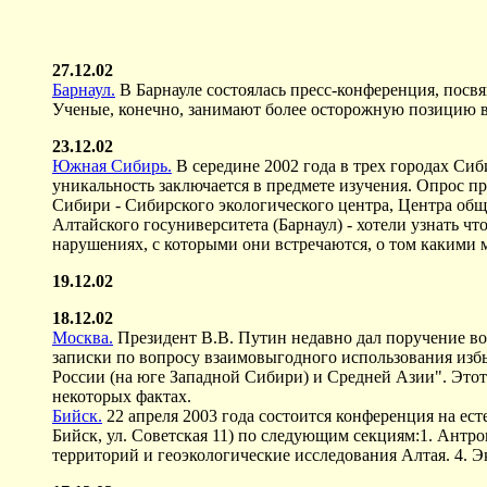
27.12.02
Барнаул.
В Барнауле состоялась пресс-конференция, пос
Ученые, конечно, занимают более осторожную позицию в
23.12.02
Южная Сибирь.
В середине 2002 года в трех городах Си
уникальность заключается в предмете изучения. Опрос п
Сибири - Сибирского экологического центра, Центра общ
Алтайского госуниверситета (Барнаул) - хотели узнать чт
нарушениях, с которыми они встречаются, о том какими 
19.12.02
18.12.02
Москва.
Президент В.В. Путин недавно дал поручение в
записки по вопросу взаимовыгодного использования изб
России (на юге Западной Сибири) и Средней Азии". Этот
некоторых фактах.
Бийск.
22 апреля 2003 года состоится конференция на ес
Бийск, ул. Советская 11) по следующим секциям:1. Антро
территорий и геоэкологические исследования Алтая. 4. 