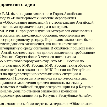
дпроектой стадии
м В.М. было подано заявление в Горно-Алтайския
 разделу «Инженерно-технические мероприятия
в «Обоснование инвестиций в строительство Алтайской
рственными органами надзора и контроля,
 МПР РФ. В процессе изучения материалов обоснования
мероприятия гражданской обороны, мероприятия по
несуществующему разделу. Подписано заключение было
мене данного заключения, так как заключение на
лагоприятную среду обитания. В судебном процессе нами
Алтай: соответствует ли данное заключение требованиям
России. Спустя более 3 месяцев после начала
но-Алтайского городского суда, что МЧС России по
ть по указанию МЧС России. МЧС России таким образом
товлен не был и заключение МЧС России по Республике
ия по предупреждению чрезвычайных ситуаций и
енности! Понесет ли кто-нибудь из должностных лиц
в данного заключения должен повлиять на отмену
тельство Алтайской гидроэлектростанции на р.Катунь в
риалам дела по отменен заключения комиссии
дроэлектростанции на р. Катунь в Республике Алтай».
для экологической экспертизы материалов «Обоснование