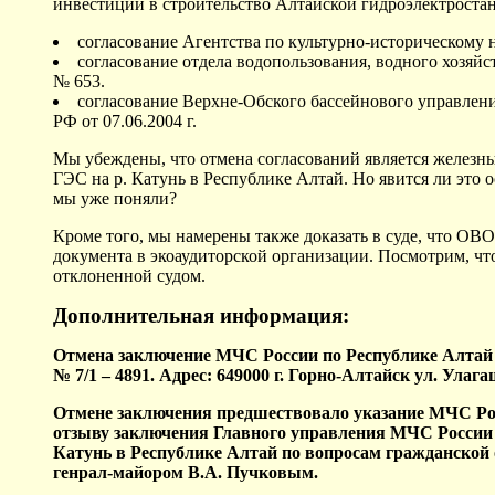
инвестиций в строительство Алтайской гидроэлектростан
согласование Агентства по культурно-историческому 
согласование отдела водопользования, водного хозяйс
№ 653.
согласование Верхне-Обского бассейнового управле
РФ от 07.06.2004 г.
Мы убеждены, что отмена согласований является желез
ГЭС на р. Катунь в Республике Алтай. Но явится ли это
мы уже поняли?
Кроме того, мы намерены также доказать в суде, что ОВ
документа в экоаудиторской организации. Посмотрим, чт
отклоненной судом.
Дополнительная информация:
Отмена заключение МЧС России по Республике Алтай 
№ 7/1 – 4891. Адрес: 649000 г. Горно-Алтайск ул. Улагаш
Отмене заключения предшествовало указание МЧС Рос
отзыву заключения Главного управления МЧС России п
Катунь в Республике Алтай по вопросам гражданской
генрал-майором В.А. Пучковым.