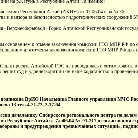
ции на р.Катунь в Республике Алтай», а именно:
наследию Республики Алтай (АКИН) от 07.06.04 г. за № 36
тва и надзора за безопасностью гидротехнических сооружений У
ния «Верхнеобьрыбвод» Горно-Алтайской Республиканской госу
ным основанием к отмене заключения комиссии ГЭЭ МПР РФ по 
 основанием для отмены заключения комиссии ГЭЭ МПР РФ для на
ОС для проекта Алтайской ГЭС не проводилась и хотим заявить в
о решит суд и удовлетворит ли он наше ходатайство о проведен
подписана ВрИО Начальника Главного управления МЧС Росси
ева 13 тел. 4-21-72, 2-37-64
сии начальнику Сибирского регионального центра по делам 
о Республике Алтай от 7.ю06.04 № 2/1-217 о согласовании ст
 обороны и предупреждения чрезвычайных ситуаций», подпи