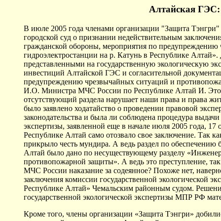
Алтайская ГЭС: 
В июле 2005 года членами организации "Защита Тэнгри" 
городской суд о признании недействительным заключения
гражданской обороны, мероприятия по предупреждению 
гидроэлектростанции на р. Катунь в Республике Алтай». 
представленными на государственную экологическую эк
инвестиций Алтайской ГЭС и согласительной документац
предупреждению чрезвычайных ситуаций и противопожар
И.О. Министра МЧС России по Республике Алтай И. Это и
отсутствующий раздела нарушает наши права и права жит
было заявлено ходатайство о проведении правовой эксп
законодательства и была ли соблюдена процедура выдачи
экспертизы, заявленной еще в начале июля 2005 года, 17
Республике Алтай само отозвало свое заключение. Так к
прикрыло честь мундира. А ведь раздел по обеспечению 
Алтай было дано по несуществующему разделу «Инженер
противопожарной защиты». А ведь это преступление, так
МЧС России наказание за содеянное? Похоже нет, наверн
заключения комиссии государственной экологической эк
Республике Алтай» Чемальским районным судом. Решени
государственной экологической экспертизы МПР РФ мате
Кроме того, члены организации «Защита Тэнгри» добили