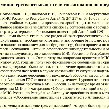
министерства отзывают свои согласования по пре
Соловьевой Л.Е., Ивановой И.Е., Азнабаевой Р.Ф. и Моргулёвы
 МЧС России по Республике Алтай № 2/7-217 от 07.10.05 г. по
чрезвычайных ситуаций и противопожарной защиты» материало
Данное заключение числится в списке 12 согласований с госуда
спертизу материалов обоснования инвестиций Алтайской ГЭС в
ии, нами было выяснено, что раздел «Инженерно-технические 
ной защиты» вообще не готовился и заключение было дано по 
 явилось основанием для возбуждения судебного процесса по от
елей Республики Алтай на безопасность жизнедеятельности и б
ертизы вышеупомянутого заключения МЧС России по Республике 
 данного заключения. Экспертизу мы попросили провести в МЧС 
 октября 2005 года мы получаем факсимильное сообщение из Гор
ак экспертировать было нечего, то заключение пришлось отозва
безопасности населения в случае чрезвычайных ситуаций подго
но-технические мероприятия гражданской обороны, мероприят
 как Алтайская ГЭС относится к сооружением 1 уровня ответств
ое это обычная практика в МЧС России. В настоящее время отзы
спертизы МПР РФ материалов «Обоснование инвестиций в строи
е МЧС России по Республике Алтай уже приобщено нами к мате
риалов «Обоснование инвестиций в строительство Алтайской ги
сь отмены и отзыва еще трех согласований, которые были даны 