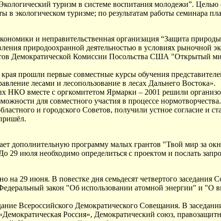
Экологический туризм в системе воспитания молодежи”. Целью с
 в экологическом туризме; по результатам работы семинара пла
кономики и неправительственная организация “Защита природы
вления природоохранной деятельностью в условиях рыночной э
нтов Демократической Комиссии Посольства США "Открытый мир
о края прошли первые совместные курсы обучения представителе
вление лесами и лесопользование в лесах Дальнего Востока».
х НКО вместе с оргкомитетом Ярмарки – 2001 решили организов
зможности для совместного участия в процессе нормотворчества
астного и городского Советов, получили устное согласие и ста
 пришёл.
ет дополнительную программу малых грантов "Твой мир за окн
 29 июля необходимо определиться с проектом и послать запро
 на 29 июня. В повестке дня семьдесят четвертого заседания 
Федеральный закон "Об использовании атомной энергии" и "О 
едание Всероссийского Демократического Совещания. В заседани
 «Демократическая Россия», Демократический союз, правозащи