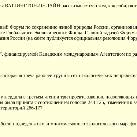
ня ВАШИНГТОН-ОНЛАЙН рассказывается о том, как собираются
ьный Форум по сохранению живой природы России, организова
ке Глобального Экологического Фонда. Главной задачей Форума
азия России (на сайте публикуется официальная резолюция Фор
", финансируемой Канадским международным Агентством по раз
ь вторая встреча рабочей группы сети экологических неправит
утвердила в третьем чтении три проекта законов, позволяющих 
ды была принята с соотношением голосов 243-125, изменения к з
территорий 266-177.
были подведены итоги многомесячного экологического марафо