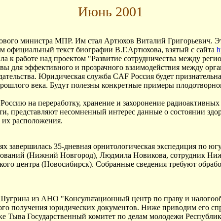
Июнь 2001
ового министра МПР. Им стал Артюхов Виталий Григорьевич. Эт
ем официальный текст биографии В.Г.Артюхова, взятый с сайта
h
ла к работе над проектом "Развитие сотрудничества между рег
сновы для эффективного и прозрачного взаимодействия между орг
дательства. Юридическая служба CAF Россия будет признатель
ы прошлого века. Будут полезны конкретные примеры плодотворн
 Россию на переработку, хранение и захоронение радиоактивных м
сти, представляют несомненный интерес данные о состоянии здо
 их расположения.
ях завершилась 35-дневная орнитологическая экспедиция по югу
дований (Нижний Новгород), Людмила Новикова, сотрудник Ниж
ого центра (Новосибирск). Собранные сведения требуют обработ
 Шугрина из АНО "Консультационный центр по праву и налогоо
ого получения юридических документов. Ниже приводим его спр
ике Тыва Гоcударственный комитет по делам молодежи Республик