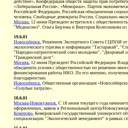
действие», Конфедерация обществ защиты прав потребит
«Либеральная Россия», «Мемориал». Партия экономическ
Российской Федерации, Российская объединенная социал-
человека, Свободные демократы России, Социально-эко
Москва.
12 июня Президент встретился с общественность
"Медиасоюз". Ольга Берлова и Виктория Колесникова и
19.6.01
Новосибирск.
Решением Экспертного Совета СЦПОИ от 7 и
экологического туризма и информации "Тастаракай", "Сп
"Народно-патриотический союз молодежи", "Дворовый о
"Гражданский долг".
Москва.
12 июня Президент Российской Федерации Владим
объединить усилия с общественностью по решению много
финансирования работы НКО. По его мнению, получение 
благодарностью.
Новосибирск.
Общественная организация «Новосибирски
«Голубые патрули».
18.6.01
Москва-Новокузнецк.
С 18 июня текущего года начинаетс
оформленных, заявок в Региональный центр/Новокузнецк 
Кемерово.
Кемеровский государственный университет объ
специализации "Экологический менеджмент" в рамках сп