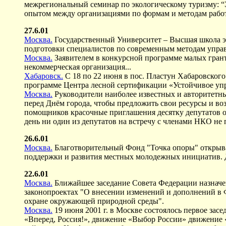
межрегиональный семинар по экологическому туризму: “
опытом между организациями по формам и методам работы
27.6.01
Москва.
Государственный Университет – Высшая школа э
подготовки специалистов по современным методам упра
Москва.
Заявителем в конкурсной программе малых гра
некоммерческая организация...
Хабаровск.
С 18 по 22 июня в пос. Пластун Хабаровског
программе Центра лесной сертификации «Устойчивое упра
Москва.
Руководители наиболее известных и авторитетны
перед Днём города, чтобы предложить свои ресурсы и во
помощников красочные приглашения десятку депутатов обл
день ни один из депутатов на встречу с членами НКО не
26.6.01
Москва.
Благотворительный Фонд "Точка опоры" открыва
поддержки и развития местных молодежных инициатив. До
22.6.01
Москва.
Ближайшее заседание Совета Федерации назначено
законопроектах "О внесении изменений и дополнений в 
охране окружающей природной среды".
Москва.
19 июня 2001 г. в Москве состоялось первое зас
«Вперед, Россия!», движение «Выбор России» движение