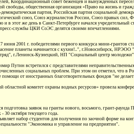
елей, Координационный совет беженцев и вынужденных пересел
ой свободы, общественная организация «Право на жизнь и гражд
демократическая партия, Российская партия социальной демокр
логический союз, Союз журналистов России, Союз правых сил,
ю и в этот же день в Санкт-Петербурге начался учредительный 
з пресс-службы ЦКИ СоЭС делятся своими впечатлениями.
юня 2001 г. победителями первого конкурса мини-грантов стал
асение планеты начинается с кухни!..", г.Новосибирск, НРЭОО 
тряд", г.Ленинск-Кузнецкий, НП "Социальный центр молодежи"
ир Путин встретился с представителями неправительственных о
численных социальных проблем. При этом он отметил, что в Ро
помощи от иностранных благотворительных фондов "не делает н
й областной комитет охраны водных ресурсов» провела конфе
я подготовка заявок на гранты нового, восьмого, грант-раунда
- 30 октября текущего года.
являет набор студентов для получения по заочной форме на ко
ециальности "Экономика и управление на предприятии".