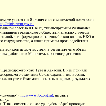
им же указом г-н Яцкевич снят с занимаемой должности
ttp://ministr.mnr.gov.ru.
иональной властью и НКО", финансируемым Westminster
анизациями гражданского общества и властью с учетом
на за любую информацию o взаимодействии власти, НКО и
ого сотрудничества, а также примеры противодействия
атериалов из других стран, в результате чего объем
ровья работников Минатома, как непосредственно
 Красноярского края, Туве и Хакасии. В ней приняли
егородского отделения Союза охраны птиц России,
ки, но уже сейчас можно сказать о первых результатах
бложению" (
http://www.lbc.org.ru),
на сайте
авку.
и Тыва совместно с эко-тур клубом “Арт” проводит