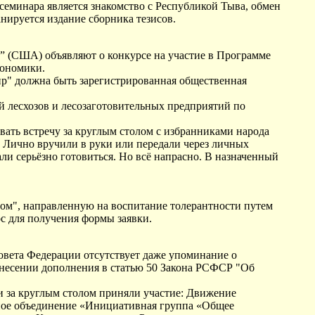
еминара является знакомство с Республикой Тыва, обмен
нируется издание сборника тезисов.
” (США) объявляют о конкурсе на участие в Программе
кономики.
" должна быть зарегистрированная общественная
й лесхозов и лесозаготовительных предприятий по
ать встречу за круглым столом с избранниками народа
. Лично вручили в руки или передали через личных
ли серьёзно готовиться. Но всё напрасно. В назначенный
ом", направленную на воспитание толерантности путем
с для получения формы заявки.
Совета Федерации отсутствует даже упоминание о
внесении дополнения в статью 50 Закона РСФСР "Об
и за круглым столом приняли участие: Движение
тное объединение «Инициативная группа «Общее