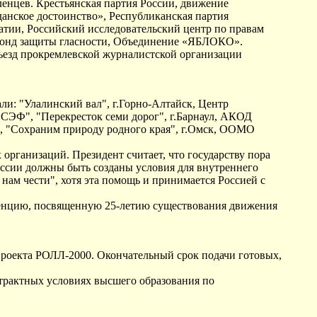
енцев. Крестьянская партия России, движение
анское достоинство», Республиканская партия
атии, Российский исследовательский центр по правам
 Фонд защиты гласности, Объединение «ЯБЛОКО».
съезд прокремлевской журналистской организации
и: "Улалинский вал", г.Горно-Алтайск, Центр
"СЭФ", "Перекресток семи дорог", г.Барнаул, АКОД
, "Сохраним природу родного края", г.Омск, ООМО
рганизаций. Президент считает, что государству пора
ссии должны быть созданы условия для внутреннего
ам чести", хотя эта помощь и принимается Россией с
ренцию, посвященную 25-летию существования движения
 Проекта РОЛЛ-2000. Окончательный срок подачи готовых,
нтрактных условиях высшего образования по