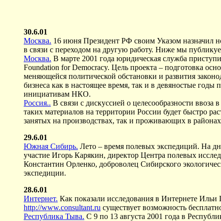
30.6.01
Москва.
16 июня Президент РФ своим Указом назначил н
в связи с переходом на другую работу. Ниже мы публику
Москва.
В марте 2001 года юридическая служба приступи
Foundation for Democracy. Цель проекта – подготовка о
меняющейся политической обстановки и развития законо
бизнеса как в настоящее время, так и в девяностые год
инициативам НКО.
Россия..
В связи с дискуссией о целесообразности ввоза в
таких материалов на территории России будет быстро ра
занятых на производствах, так и проживающих в районах
29.6.01
Южная Сибирь.
Лето – время полевых экспедиций. На дн
участие Игорь Карякин, директор Центра полевых иссле
Константин Орленко, доброволец Сибирского экологическ
экспедиции.
28.6.01
Интернет.
Как показали исследования в Интернете Ильи
http://www.consultant.ru
существует возможность бесплатн
Республика Тыва.
С 9 по 13 августа 2001 года в Республ