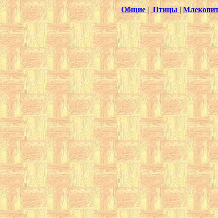
Общие
|
Птицы
|
Млекопи