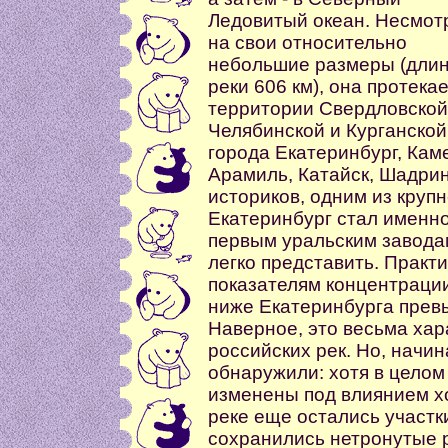
Ледовитый океан. Несмот
на свои относительно
небольшие размеры (дли
реки 606 км), она протекае
территории Свердловской
Челябинской и Курганской
города Екатеринбург, Кам
Арамиль, Катайск, Шадрин
историков, одним из круп
Екатеринбург стал именно
первым уральским заводам
легко представить. Практ
показателям концентраци
ниже Екатеринбурга прев
Наверное, это весьма ха
российских рек. Но, начи
обнаружили: хотя в целом
изменены под влиянием х
реке еще остались участк
сохранились нетронутые 