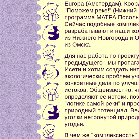
Europa (Амстердам), Коо
"Поможем реке!" (Нижний 
программа МАТРА Посоль
Сейчас подобные комплек
разрабатывают и наши ко
из Нижнего Новгорода и 
из Омска.
Для нас работа по проек
предыдущего - мы пропаг
Исети и хотим создать и
экологических проблем уча
конкретные дела по улучш
истоков. Общеизвестно, ч
определяют ее истоки, по
"логике самой реки" и про
природный потенциал. Ве
уголки нетронутой приро
угодья.
В чем же "комплексность"