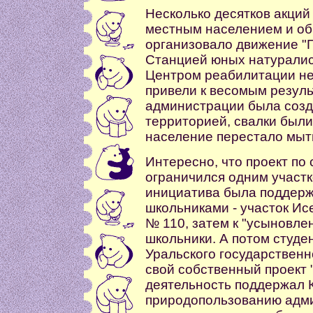
Несколько десятков акций 
местным населением и об
организовало движение "
Станцией юных натуралис
Центром реабилитации не
привели к весомым резуль
администрации была созда
территорией, свалки были
население перестало мыть
Интересно, что проект по
ограничился одним участк
инициатива была поддерж
школьниками - участок Ис
№ 110, затем к "усыновле
школьники. А потом студе
Уральского государственн
свой собственный проект 
деятельность поддержал К
природопользованию адми