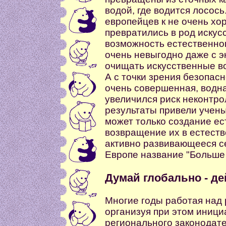
водой, где водится лосось
европейцев к не очень хо
превратились в род искус
возможность естественно
очень невыгодно даже с э
очищать искусственные в
А с точки зрения безопасн
очень совершенная, водна
увеличился риск неконтр
результаты привели учены
может только создание ес
возвращение их в естеств
активно развивающееся с
Европе название "Больше 
Думай глобально - д
Многие годы работая над
организуя при этом иници
регионального законодат