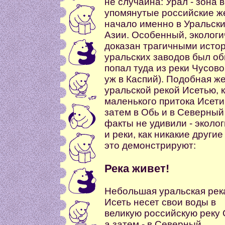
не случайна: Урал - зона 
упомянутые российские ж
начало именно в Уральски
Азии. Особенный, экологи
доказан трагичными истор
уральских заводов был об
попал туда из реки Чусовой
уж в Каспий). Подобная ж
уральской рекой Исетью, 
маленького притока Исети 
затем в Обь и в Северный
факты не удивили - эколог
и реки, как никакие други
это демонстрируют:
Река живет!
Небольшая уральская рек
Исеть несет свои воды в
великую российскую реку 
а затем - в Северный