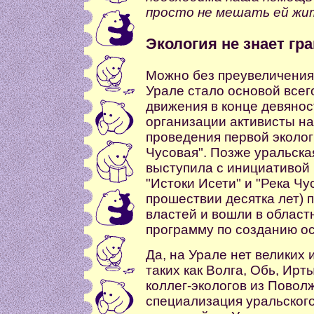
просто не мешать ей жит
Экология не знает гр
Можно без преувеличения 
Урале стало основой всег
движения в конце девянос
организации активисты на
проведения первой эколог
Чусовая". Позже уральск
выступила с инициативой
"Истоки Исети" и "Река Чу
прошествии десятка лет) 
властей и вошли в облас
программу по созданию о
Да, на Урале нет великих 
таких как Волга, Обь, Ир
коллег-экологов из Повол
специализация уральског