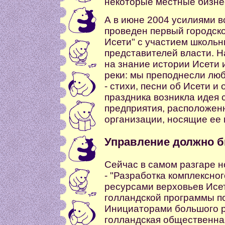
некоторые местные бизне
А в июне 2004 усилиями в
проведен первый городско
Исети" с участием школьни
представителей власти. Н
на знание истории Исети 
реки: мы преподнесли лю
- стихи, песни об Исети и
праздника возникла идея 
предприятия, расположенн
организации, носящие ее 
Управление должно 
Сейчас в самом разгаре н
- "Разработка комплексно
ресурсами верховьев Исети
голландской программы по
Инициаторами большого р
голландская общественная