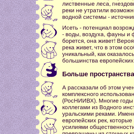
лиственные леса, гнездов
реки не утратили возмож
водной системы - источник
Исеть - потенциал возро
- воды, воздуха, фауны и
борется, она живет! Вероят
река живет, что в этом ос
уникальный, как оказалось
большинства европейских 
Больше пространства 
А рассказали об этом уче
комплексного использова
(РосНИИВХ). Многие годы 
коллегами из Водного инс
уральскими реками. Имен
европейских рек, которые 
усилиями общественности
превращены из сточных к