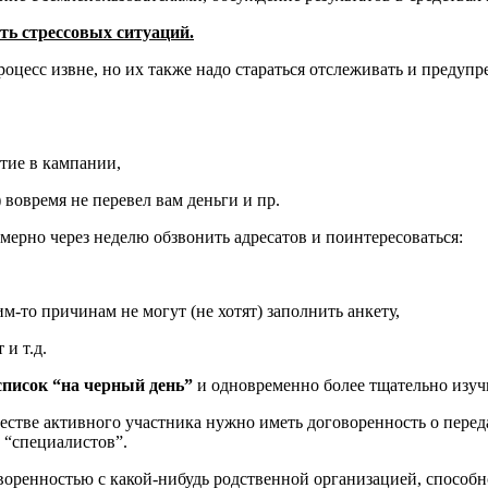
ь стрессовых ситуаций.
оцесс извне, но их также надо стараться отслеживать и предуп
стие в кампании,
вовремя не перевел вам деньги и пр.
имерно через неделю обзвонить адресатов и поинтересоваться:
м-то причинам не могут (не хотят) заполнить анкету,
и т.д.
список “на черный день”
и одновременно более тщательно изуч
честве активного участника нужно иметь договоренность о переда
о “специалистов”.
воренностью с какой-нибудь родственной организацией, способн