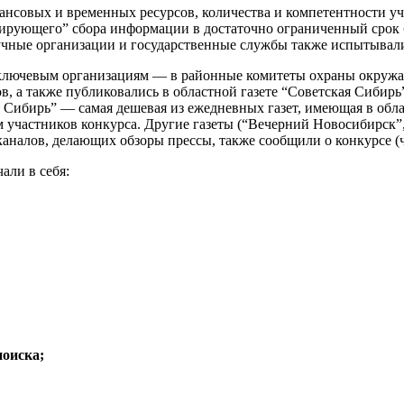
совых и временных ресурсов, количества и компетентности уча
рующего” сбора информации в достаточно ограниченный срок б
научные организации и государственные службы также испытыва
 ключевым организациям — в районные комитеты охраны окруж
, а также публиковались в областной газете “Советская Сибирь”
я Сибирь” — самая дешевая из ежедневных газет, имеющая в об
 участников конкурса. Другие газеты (“Вечерний Новосибирск”
налов, делающих обзоры прессы, также сообщили о конкурсе (ч
али в себя:
поиска;