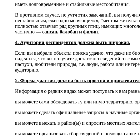
иметь долговременные и стабильные местообитания.
В противном случае, не учтя этих замечаний, вы получи
нестабильным, ежегодно меняющимся, “местом жительств
полностью отвечает ряд крупных птиц, имеющих многол
частично —
сапсан, балобан и филин
.
4. Аудитория респондентов должна быть широкая.
Если вы выбрали объекты поиска удачно, что даже не био
надеяться, что вы получите достаточно сведений от сам
пастухи, любители природы, т.е. люди, работа или интер
аудиторию.
5. Форма участия должна быть простой и привлекател
Информация о редких видах может поступать к вам разн
вы можете сами обследовать ту или иную территорию, о
вы можете сделать официальные запросы в научные орга
вы можете выехать в район(ы) и опросить местных жителе
вы можете организовать сбор сведений с помощью анкетир