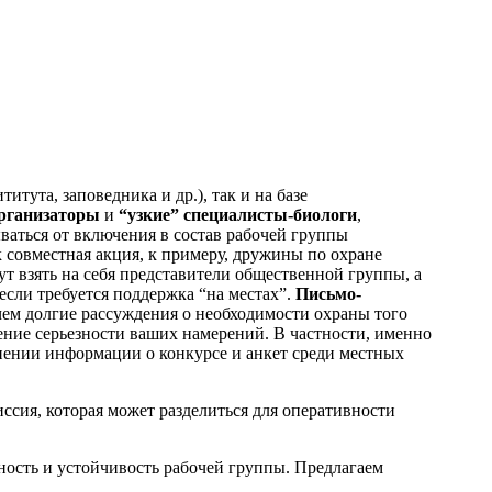
тута, заповедника и др.), так и на базе
организаторы
и
“узкие” специалисты-биологи
,
аться от включения в состав рабочей группы
к совместная акция, к примеру, дружины по охране
т взять на себя представители общественной группы, а
если требуется поддержка “на местах”.
Письмо-
 чем долгие рассуждения о необходимости охраны того
ление серьезности ваших намерений. В частности, именно
анении информации о конкурсе и анкет среди местных
ссия, которая может разделиться для оперативности
ность и устойчивость рабочей группы. Предлагаем