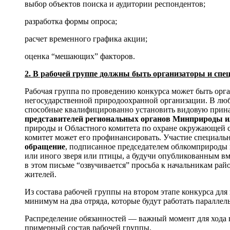
выбор объектов поиска и аудитории респондентов;
разработка формы опроса;
расчет временного графика акции;
оценка “мешающих” факторов.
2. В рабочей группе должны быть организаторы и спе
Рабочая группа по проведению конкурса может быть органи
негосударственной природоохранной организации. В люб
способные квалифицированно установить видовую принад
представителей региональных органов Минприроды
и
природы и Областного комитета по охране окружающей ср
комитет может его профинансировать. Участие специально
обращение
, подписанное председателем облкомприроды и
или иного зверя или птицы, а будучи опубликованным вме
в этом письме “озвучивается” просьба к начальникам ра
жителей.
Из состава рабочей группы на втором этапе конкурса дл
минимум на два отряда, которые будут работать параллел
Распределение обязанностей — важный момент для хода 
примерный состав рабочей группы.