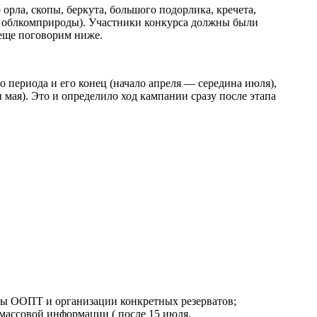
орла, скопы, беркута, большого подорлика, кречета,
ий облкомприроды). Участники конкурса должны были
 еще поговорим ниже.
 периода и его конец (начало апреля — середина июля),
мая). Это и определило ход кампании сразу после этапа
мы ООПТ и организации конкретных резерватов;
 массовой информации ( после 15 июля.