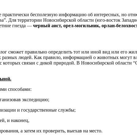
те практически бесполезную информацию об интересных, но отню
а”. Для территории Новосибирской области (юго-восток Запад
етние гнезда —
черный аист, орел-могильник, орлан-белохвост
лог сможет правильно определить тот или иной вид или его жили
ых разных людей. Как правило, информацией о животных могут вл
ес которых связан с дикой природой. В Новосибирской области 
ьной.
ыми способами:
рганизовав экспедицию;
низации и государственные службы;
й, и наконец,
ования, а затем их проверить, выехав на место.