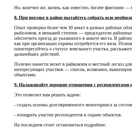
Но, конечно же, жизнь, как известно, богаче фантазии —
8. При поездке в район пытайтесь собрать всю необх
Опыт проверки более чем 30 анкет в разных районах обл
рыболовов, в меньшей степени — председатели районных
обеспечить проезд до указанного в анкете места. В район
как при организации охраны потребуется его виза. Позна
поинтересуйтесь о статусе земельного участка, расскажи
дальнейших действий.
Полезно нанести визит в райкомзем и местный лесхоз для 
интересующих участков — список, возможно, выкопировку
объектами.
9. Налаживайте хорошие отношения с респондентами и
Это позволит вам решать задачи:
- создать основы долговременного мониторинга за состо
- поощрить участие респондентов в охране объектов.
На последнем стоит остановиться подробнее.