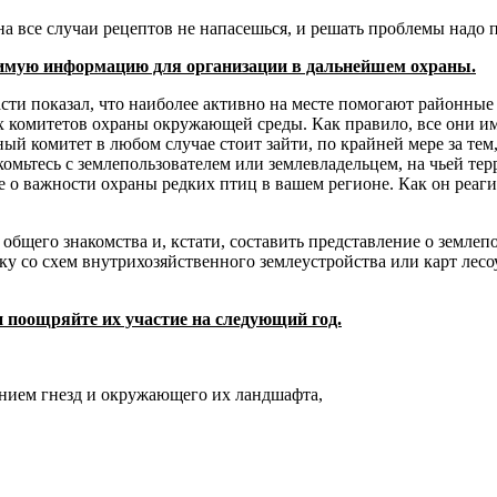
 на все случаи рецептов не напасешься, и решать проблемы надо 
одимую информацию для организации в дальнейшем охраны.
асти показал, что наиболее активно на месте помогают районные
 комитетов охраны окружающей среды. Как правило, все они им
ный комитет в любом случае стоит зайти, по крайней мере за те
комьтесь с землепользователем или землевладельцем, на чьей те
те о важности охраны редких птиц в вашем регионе. Как он реаг
общего знакомства и, кстати, составить представление о землепол
 со схем внутрихозяйственного землеустройства или карт лесоу
 поощряйте их участие на следующий год.
янием гнезд и окружающего их ландшафта,