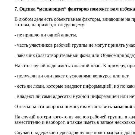
7. Оценка “мешающих” факторов поможет вам избежат
В любом деле есть объективные факторы, влияющие на пр
готовы, например, к следующему:
- не пришло ни одной анкеты,
- часть участников рабочей группы не могут принять уча
- заказчик (благотворительный фонд или Облкомприрода) 
На этот случай надо иметь запасной план. К примеру, пр
- получали ли они пакет с условиями конкурса или нет,
- есть ли люди, которые владеют информацией, но по каки
- владеют ли сами адресаты нужной информацией или нет 
Ответы на эти вопросы помогут вам составить
запасной 
На случай потери кого-то из членов рабочей группы в ка
заместителю и наоборот, а также иметь в запасе нескольк
Случай с задержкой переводов лучше подстраховать дого