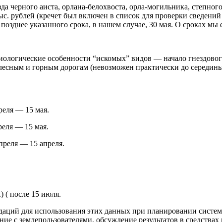
а черного аиста, орлана-белохвоста, орла-могильника, степного 
тыс. рублей (кречет был включен в список для проверки сведен
позднее указанного срока, в нашем случае, 30 мая. О сроках мы
иологические особенности “искомых” видов — начало гнездового
лесным и горным дорогам (невозможен практически до середины 
реля — 15 мая.
реля — 15 мая.
преля — 15 апреля.
) ( после 15 июля.
даций для использования этих данных при планировании систе
ние с землепользователями, обсуждение результатов в средствах