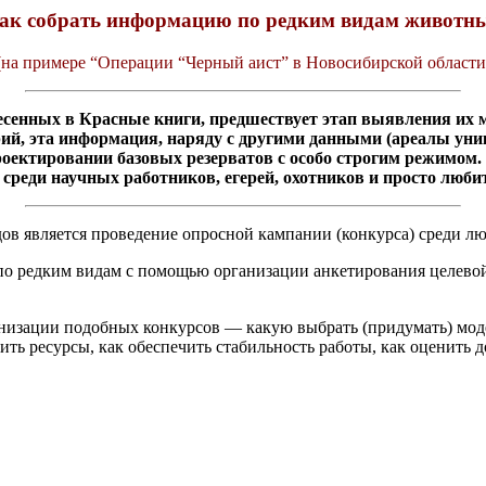
ак собрать информацию по редким видам животн
(на примере “Операции “Черный аист” в Новосибирской области
сенных в Красные книги, предшествует этап выявления их м
ий, эта информация, наряду с другими данными (ареалы ун
роектировании базовых резерватов с особо строгим режимом.
среди научных работников, егерей, охотников и просто любит
ов является проведение опросной кампании (конкурса) среди л
 по редким видам с помощью организации анкетирования целево
низации подобных конкурсов — какую выбрать (придумать) мод
ить ресурсы, как обеспечить стабильность работы, как оценить д