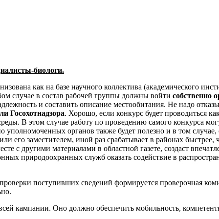
циалисты-биологи.
зована как на базе научного коллектива (академического инстити
ом случае в состав рабочей группы должны войти
собственно 
лежность и составить описание местообитания. Не надо отказыв
ли Госохотнадзора
. Хорошо, если конкурс будет проводиться ка
еды. В этом случае работу по проведению самого конкурса могу
 уполномоченных органов также будет полезно и в том случае, 
ли его заместителем, иной раз срабатывает в районах быстрее,
сте с другими материалами в областной газете, создаст впечат
йонных природоохранных служб оказать содействие в распростр
я проверки поступивших сведений формируется проверочная коми
ьно.
всей кампании. Оно должно обеспечить мобильность, компетент