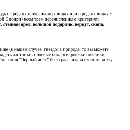
дь не редких и охраняемых видах или о редких видах с
ной Сибири) всем трем перечисленным критериям
, степной орел, большой подорлик, беркут, скопа
,
ще (в нашем случае, гнездо) в природе, то вы можете
адеть охотники, полевые биологи, рыбаки, лесники,
“Операция “Черный аист” была рассчитана именно на эту