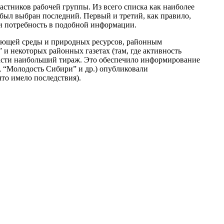
стников рабочей группы. Из всего списка как наиболее
ыл выбран последний. Первый и третий, как правило,
ли потребность в подобной информации.
ающей среды и природных ресурсов, районным
 и некоторых районных газетах (там, где активность
ласти наибольший тираж. Это обеспечило информирование
, “Молодость Сибири” и др.) опубликовали
то имело последствия).