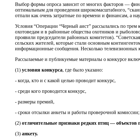
Выбор формы опроса зависит от многих факторов — финан
оптимальным для проведения широкомасштабного, “скани
отпали как очень затратные по времени и финансам, а 
Условия “Операции “Черный аист” рассылались по трем
охотоведам и в районные общества охотников и рыболовов
проявили председатели районных комитетов). “Советска
сельских жителей, которые стали основным контингентом
информационные сообщения. Несколько телевизионных ка
Рассылаемые и публикуемые материалы о конкурсе включ
(1)
условия конкурса
, где было указано:
- когда, кто и с какой целью проводит конкурс,
- среди кого проводится конкурс,
- размеры премий,
- сроки отсылки анкеты и работы проверочной комиссии;
(2)
отличительные признаки редких птиц — объектов 
(3)
анкету.