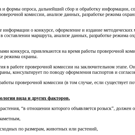
рса и формы опроса, дальнейший сбор и обработку информации, 
проверочной комиссии, анализе данных, разработке режима охра
е информации о конкурсе, оформление и издание методических м
т в составлении маршрута, анализе данных, разработке режима о
рами конкурса, привлекаются на время работы проверочной коми
ке режима охраны.
ия в работе проверочной комиссии на заключительном этапе. Он
раны, консультирует по поводу оформления паспортов и согласо
работы проверочной комиссии (в том случае, если существует по
логии вида и других факторов.
растения, “в отношении которого объявляется розыск”, должен 
 заметным,
 сходных по размерам, животных или растений,